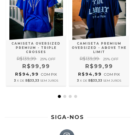
CAMISETA OVERSIZED
CAMISETA PREMIUM
PREMIUM - TRIPLE
OVERSIZED - ABOVE THE
.
CROSSES
LIMIT
R$139,99
R$139,99
29
% OFF
29
% OFF
R$99,99
R$99,99
R$94,99
R$94,99
COM
PIX
COM
PIX
3
X DE
R$33,33
SEM JUROS
3
X DE
R$33,33
SEM JUROS
SIGA-NOS