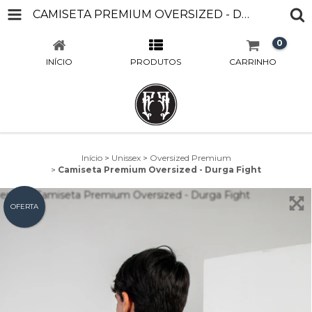
CAMISETA PREMIUM OVERSIZED - DURGA FIGHT
0
INÍCIO
PRODUTOS
CARRINHO
Início
>
Unissex
>
Oversized Premium
>
Camiseta Premium Oversized - Durga Fight
OFERTA