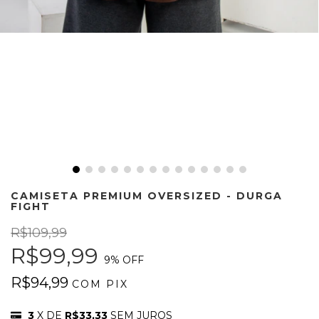
CAMISETA PREMIUM OVERSIZED - DURGA
FIGHT
R$109,99
R$99,99
9
% OFF
R$94,99
COM
PIX
3
X DE
R$33,33
SEM JUROS