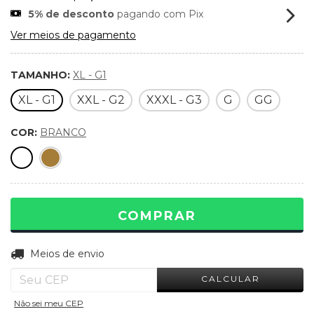
5% de desconto
pagando com Pix
Ver meios de pagamento
TAMANHO:
XL - G1
XL - G1
XXL - G2
XXXL - G3
G
GG
COR:
BRANCO
ALTERAR CEP
Entregas para o CEP:
Meios de envio
CALCULAR
Não sei meu CEP